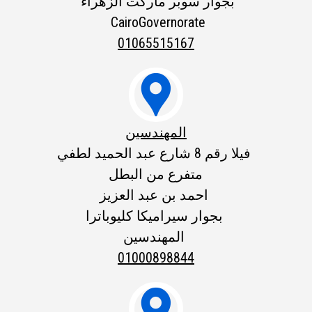
بجوار سوبر ماركت الزهراء
CairoGovernorate
01065515167

المهندسين
فيلا رقم 8 شارع عبد الحميد لطفي
متفرع من البطل
احمد بن عبد العزيز
بجوار سيراميكا كليوباترا
المهندسين
01000898844
