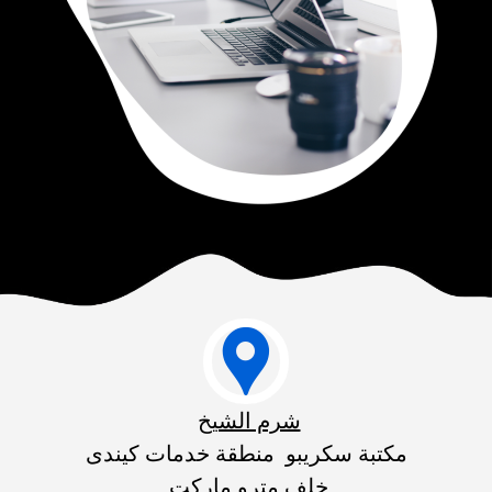

شرم الشيخ
مكتبة سكريبو منطقة خدمات كيندى
خلف مترو ماركت